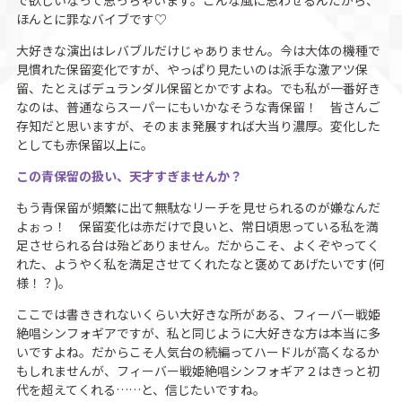
で欲しいなって思っちゃいます。こんな風に思わせるんだから、
ほんとに罪なバイブです♡
大好きな演出はレバブルだけじゃありません。今は大体の機種で
見慣れた保留変化ですが、やっぱり見たいのは派手な激アツ保
留、たとえばデュランダル保留とかですよね。でも私が一番好き
なのは、普通ならスーパーにもいかなそうな青保留！ 皆さんご
存知だと思いますが、そのまま発展すれば大当り濃厚。変化した
としても赤保留以上に。
この青保留の扱い、天才すぎませんか？
もう青保留が頻繁に出て無駄なリーチを見せられるのが嫌なんだ
よぉっ！ 保留変化は赤だけで良いと、常日頃思っている私を満
足させられる台は殆どありません。だからこそ、よくぞやってく
れた、ようやく私を満足させてくれたなと褒めてあげたいです(何
様！？)。
ここでは書ききれないくらい大好きな所がある、フィーバー戦姫
絶唱シンフォギアですが、私と同じように大好きな方は本当に多
いですよね。だからこそ人気台の続編ってハードルが高くなるか
もしれませんが、フィーバー戦姫絶唱シンフォギア２はきっと初
代を超えてくれる……と、信じたいですね。