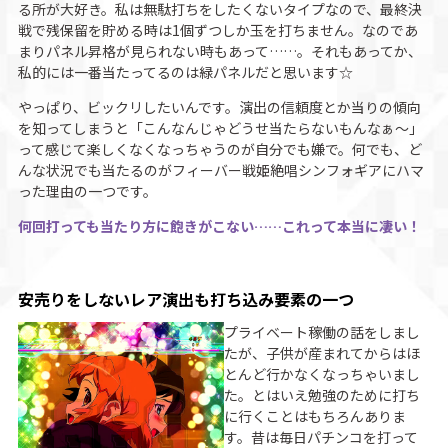
る所が大好き。私は無駄打ちをしたくないタイプなので、最終決
戦で残保留を貯める時は1個ずつしか玉を打ちません。なのであ
まりパネル昇格が見られない時もあって……。それもあってか、
私的には一番当たってるのは緑パネルだと思います☆
やっぱり、ビックリしたいんです。演出の信頼度とか当りの傾向
を知ってしまうと「こんなんじゃどうせ当たらないもんなぁ〜」
って感じて楽しくなくなっちゃうのが自分でも嫌で。何でも、ど
んな状況でも当たるのがフィーバー戦姫絶唱シンフォギアにハマ
った理由の一つです。
何回打っても当たり方に飽きがこない……これって本当に凄い！
安売りをしないレア演出も打ち込み要素の一つ
プライベート稼働の話をしまし
たが、子供が産まれてからはほ
とんど行かなくなっちゃいまし
た。とはいえ勉強のために打ち
に行くことはもちろんありま
す。昔は毎日パチンコを打って