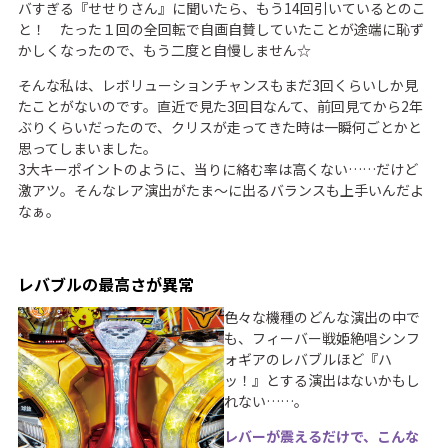
バすぎる『せせりさん』に聞いたら、もう14回引いているとのこ
と！ たった１回の全回転で自画自賛していたことが途端に恥ず
かしくなったので、もう二度と自慢しません☆
そんな私は、レボリューションチャンスもまだ3回くらいしか見
たことがないのです。直近で見た3回目なんて、前回見てから2年
ぶりくらいだったので、クリスが走ってきた時は一瞬何ごとかと
思ってしまいました。
3大キーポイントのように、当りに絡む率は高くない……だけど
激アツ。そんなレア演出がたま〜に出るバランスも上手いんだよ
なぁ。
レバブルの最高さが異常
色々な機種のどんな演出の中で
も、フィーバー戦姫絶唱シンフ
ォギアのレバブルほど『ハ
ッ！』とする演出はないかもし
れない……。
レバーが震えるだけで、こんな