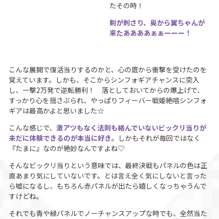
たその時！
剣が刺さり、奥から翼ちゃんが
来たああああぁぁーーー！
こんな展開で復活当りするのかと、心の底から衝撃を受けたのを
覚えています。しかも、そこからシンフォギアチャンスに突入
し、一撃2万発で逆転勝利！ 落としておいてからの爆上げで、
すっかり心を揺さぶられ、やっぱりフィーバー戦姫絶唱シンフォ
ギアは最高かよと思いました☆
こんな感じで、
激アツもなく法則も絡んでいないビックリ当りが
未だに体験できるのが本当に好き
。しかもそれが毎回ではなく
『たまに』なのが絶妙なんですよね♡
そんなビックリ当りという意味では、最終決戦もパネルの色は正
直あまり気にしていないです。とは言え全く気にしないと言った
ら嘘になるし、もちろん赤パネルが出たら嬉しくなっちゃうんで
すけどね。
それでも青や緑パネルでノーチャンスアップな時でも、全然当た