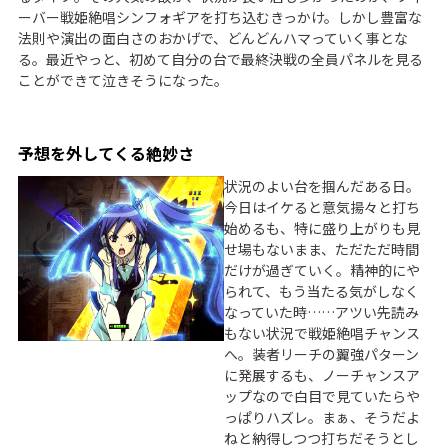
ーバー戦姫絶唱シンフォギアを打ち込むきっかけ。しかし豊富な
法則や演出の面白さのおかげで、どんどんハマっていく事とな
る。最近やっと、初めて自分の台で最終決戦の全員パネルを見る
ことができて泣きそうになった。
予想を外してくる絶妙さ
状況のよい台を掴んだある日。
今日はイケると意気揚々と打ち
始めるも、特に盛り上がりも見
せ場もないまま、ただただ時間
だけが過ぎていく。精神的にや
られて、もう当たる気がしなく
なっていた時……アツい先読み
もない状況で戦姫絶唱チャンス
へ。装者リーチの翼強パターン
に発展するも、ノーチャンスア
ップなので白目で見ていたらや
っぱりハズレ。まぁ、そうだよ
ねと納得しつつ打ちだそうとし